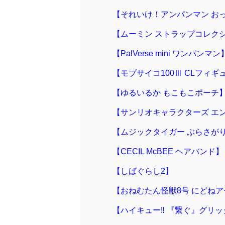
【それいけ！アンパンマン お
【ムーミン ストラップコレク
【PalVerse mini ワンパンマン
【モブサイコ100Ⅲ CLフィギュ
【ゆるいるか もこもこポーチ
【サンリオキャラクターズ エ
【ムジックタイガー ぶらさが
【CECIL McBEE ヘアバンド】
【しばぐらし2】
【おねむたん怪獣8号 にどねアー
【ハイキュー‼ 『繋ぐ』グリッタ