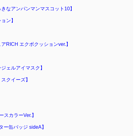
っきなアンパンマンマスコット10】
ション】
】
アRICH エクボクッションver.】
】
ンジェルアイマスク】
りスクイーズ】
スカラーVer.】
ー缶バッジ sideA】