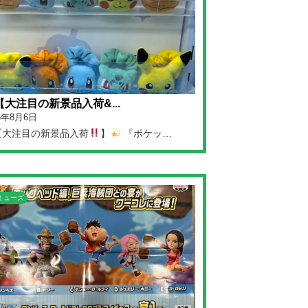
【大注目の新景品入荷&...
26年8月6日
【大注目の新景品入荷
】
『ポケッ…
ミューズ