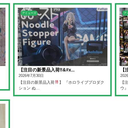
アミューズ
ア
【注目の新景品入荷‼&#x...
【注
2026年7月30日
202
【注目の新景品入荷
】 『ホロライブプロダク
【
ション ぬ…
ウ』