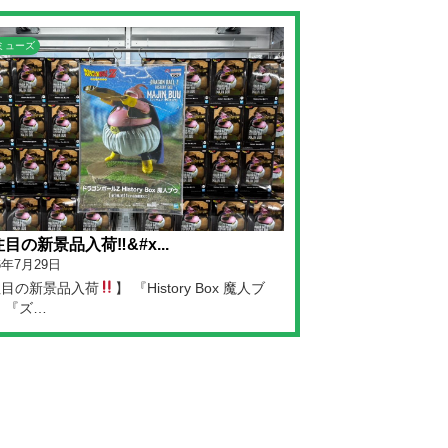
ミューズ
目の新景品入荷‼&#x...
6年7月29日
注目の新景品入荷
】 『History Box 魔人ブ
 『ズ…