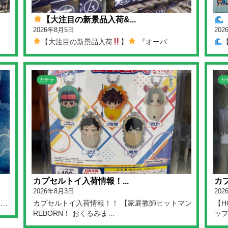
【大注目の新景品入荷&...
2026年8月5日
20
【大注目の新景品入荷
】
『オーバ…
ガチャ
ガ
カプセルトイ入荷情報！...
カプ
2026年8月3日
202
U…
カプセルトイ入荷情報！！ 【家庭教師ヒットマン
【H
REBORN！ おくるみま…
ップ