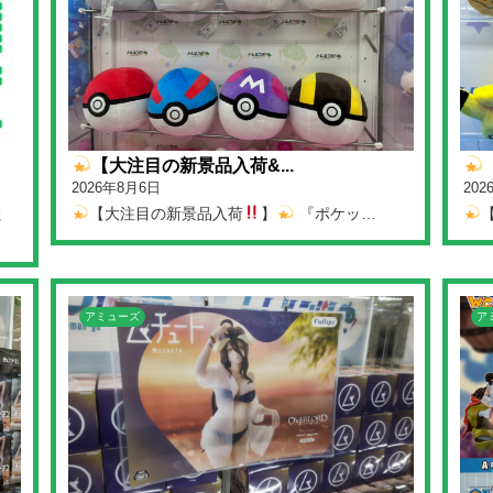
【大注目の新景品入荷&...
2026年8月6日
20
た
【大注目の新景品入荷
】
『ポケッ…
アミューズ
ア