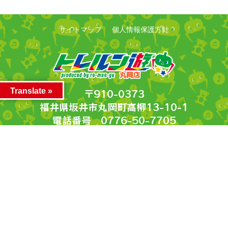
サイトマップ
個人情報保護方針
〒910-0373
Translate »
福井県坂井市丸岡町高柳13-10-1
電話番号 0776-50-7705
営業時間 10:00～23:00
***************
©2026 トレルン遊 丸岡店. All Rights Reserved.
～おもちゃ Webチラシ～