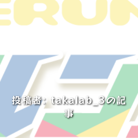
投稿者:
takalab_3
の記
事