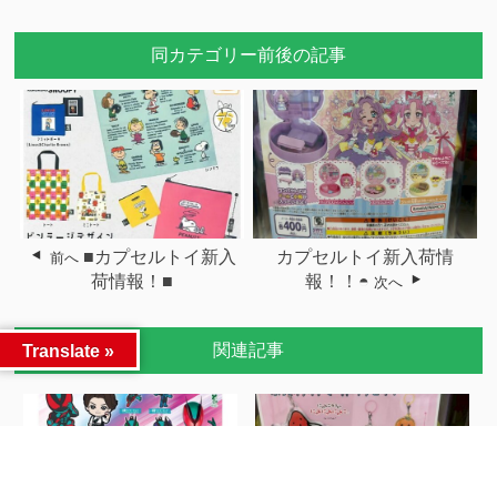
同カテゴリー前後の記事
■カプセルトイ新入
カプセルトイ新入荷情
前へ
荷情報！■
報！！◓
次へ
関連記事
Translate »