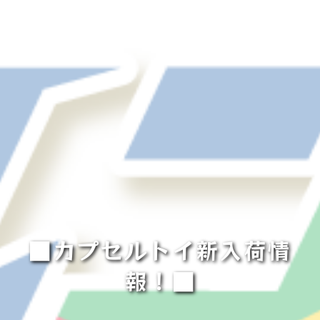
■カプセルトイ新入荷情
報！■