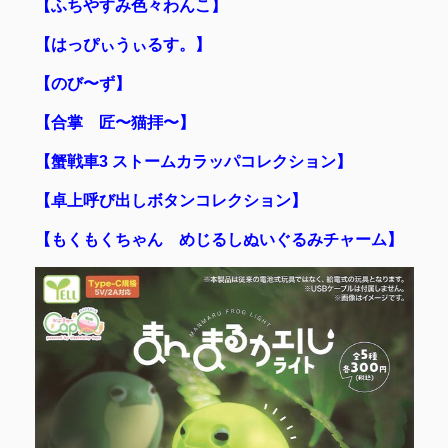
【ふちやすみ色々わんこ】
【はっぴぃうぃるす。】
【のび〜ず】
【合掌 匠〜猫拝〜】
【蟹戦車3 ストームカラッパコレクション】
【卓上呼び出しボタンコレクション】
【もくもくちゃん めじるしぬいぐるみチャーム】