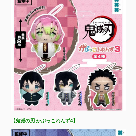
【鬼滅の刃 かぷっこれんず4】