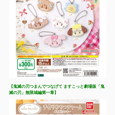
【鬼滅の刃つまんでつなげて ますこっと劇場版「鬼
滅の刃」無限城編第一章】