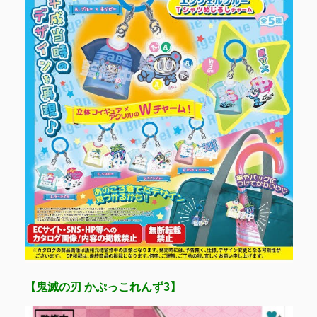
【鬼滅の刃 かぷっこれんず3】