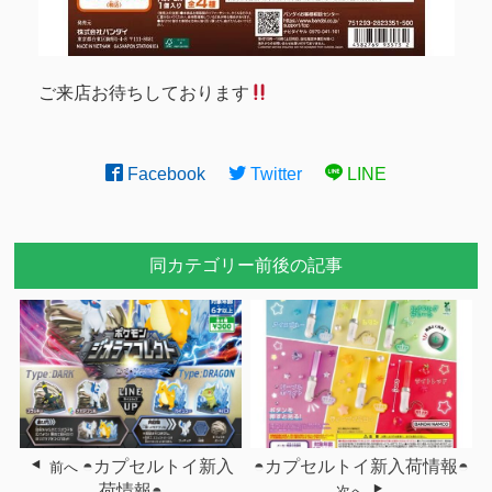
ご来店お待ちしております
Facebook
Twitter
LINE
同カテゴリー前後の記事
◓カプセルトイ新入
◓カプセルトイ新入荷情報◓
前へ
荷情報◓
次へ