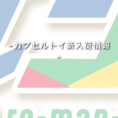
◓カプセルトイ新入荷情報
◓