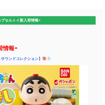
カプセルトイ新入荷情報◓
荷情報◓
しサウンドコレクション】