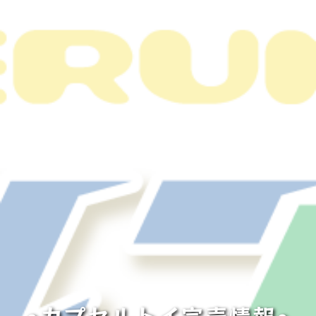
◓カプセルトイ完売情報◓