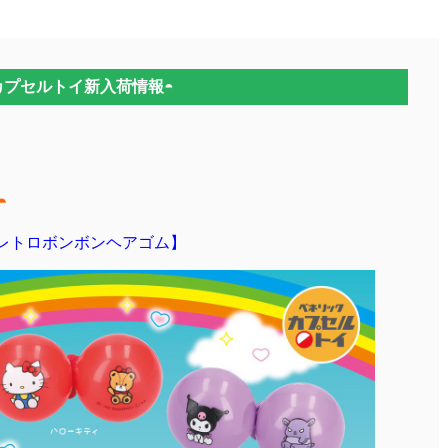
カプセルトイ新入荷情報◓
◓
 レトロボンボンヘアゴム】