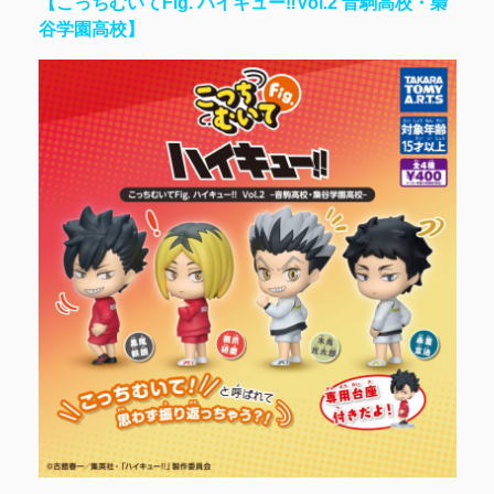
【こっちむいてFig. ハイキュー‼︎Vol.2 音駒高校・梟
谷学園高校】