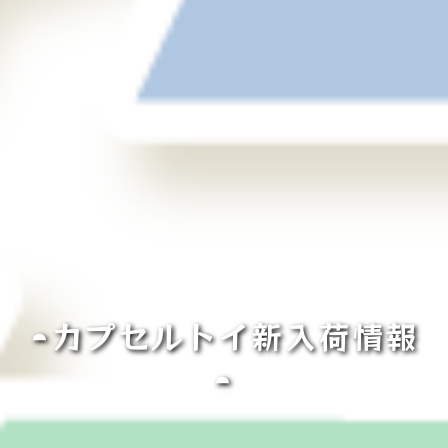
◓カプセルトイ新入荷情報
◓