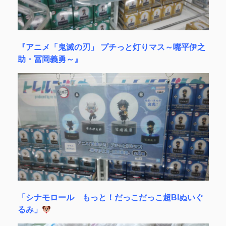
『アニメ「鬼滅の刃」 プチっと灯りマス～嘴平伊之
助・冨岡義勇～』
「シナモロール もっと！だっこだっこ超BIぬいぐ
るみ」