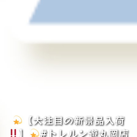
【大注目の新景品入荷
】
#トレルン遊丸岡店