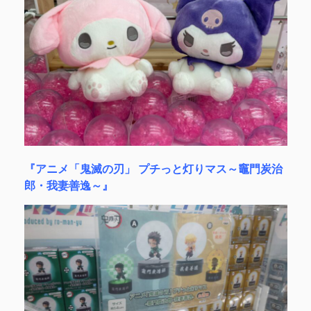
『アニメ「鬼滅の刃」 プチっと灯りマス～竈門炭治
郎・我妻善逸～』