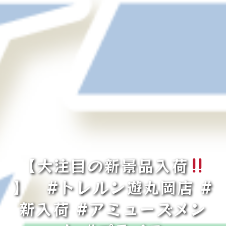
【大注目の新景品入荷
】 #トレルン遊丸岡店 #
新入荷 #アミューズメン