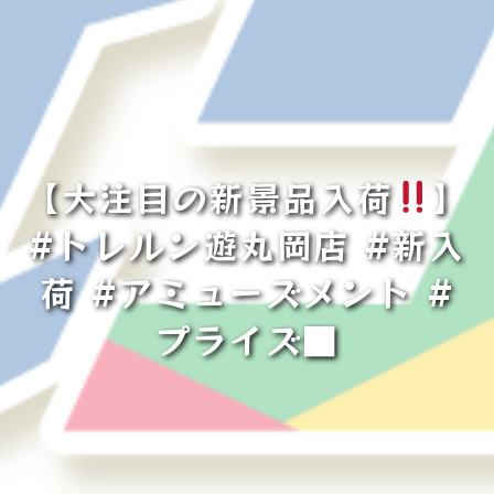
【大注目の新景品入荷
】
#トレルン遊丸岡店 #新入
荷 #アミューズメント #
プライズ■