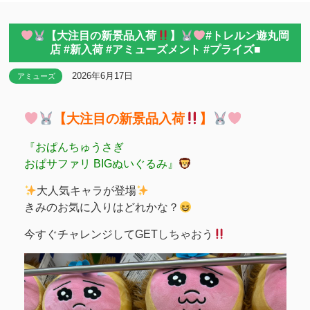
【大注目の新景品入荷
】
#トレルン遊丸岡
店 #新入荷 #アミューズメント #プライズ■
2026年6月17日
アミューズ
【大注目の新景品入荷
】
『おぱんちゅうさぎ
おぱサファリ BIGぬいぐるみ』
大人気キャラが登場
きみのお気に入りはどれかな？
今すぐチャレンジしてGETしちゃおう