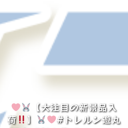
【大注目の新景品入
荷
】
#トレルン遊丸