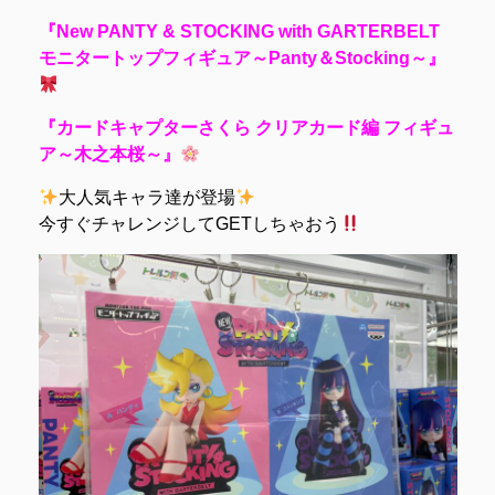
『New PANTY & STOCKING with GARTERBELT
モニタートップフィギュア～Panty＆Stocking～』
『カードキャプターさくら クリアカード編 フィギュ
ア～木之本桜～』
大人気キャラ達が登場
今すぐチャレンジしてGETしちゃおう