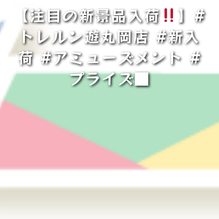
【注目の新景品入荷
】#
トレルン遊丸岡店 #新入
荷 #アミューズメント #
プライズ■