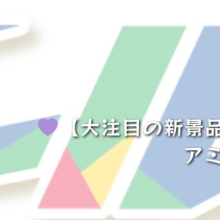
【大注目の新景
ア