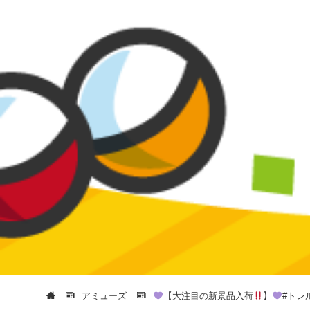
アミューズ
【大注目の新景品入荷
】
#トレ