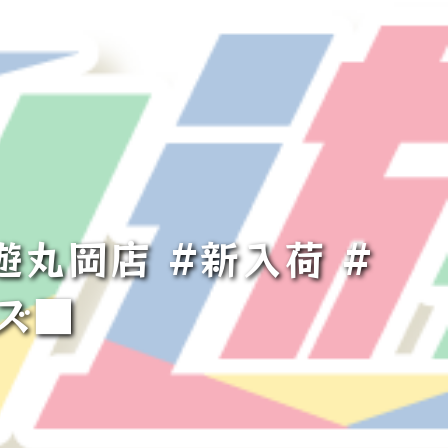
遊丸岡店 #新入荷 #
ズ■