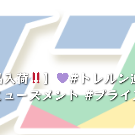
品入荷
】
#トレルン
ミューズメント #プライ