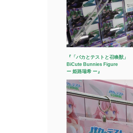
『「バカとテストと召喚獣」
BiCute Bunnies Figure
ー 姫路瑞希 ー』