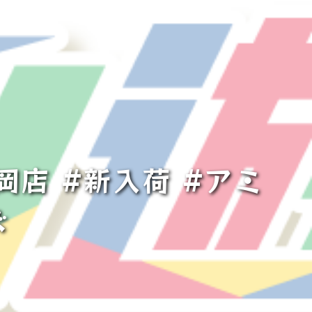
岡店 #新入荷 #アミ
ズ