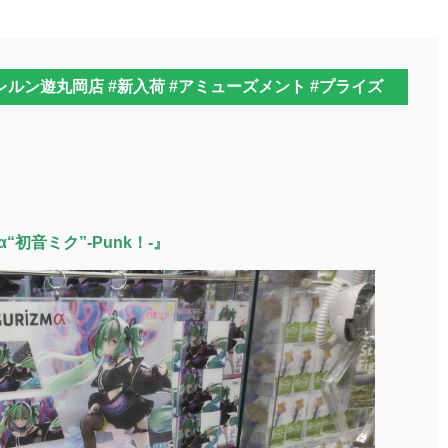
トレルン遊丸岡店 #新入荷 #アミューズメント #プライズ
】
“初音ミク”-Punk！-』