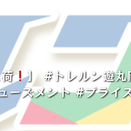
入荷
】 #トレルン遊丸
ューズメント #プライ