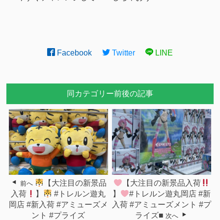
Facebook
Twitter
LINE
同カテゴリー前後の記事
【大注目の新景品
【大注目の新景品入荷
前へ
入荷
】
#トレルン遊丸
】
#トレルン遊丸岡店 #新
岡店 #新入荷 #アミューズメ
入荷 #アミューズメント #プ
ント #プライズ
ライズ■
次へ