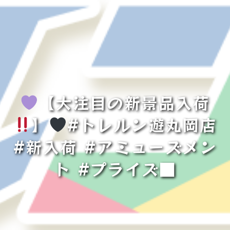
【大注目の新景品入荷
】
#トレルン遊丸岡店
#新入荷 #アミューズメン
ト #プライズ■