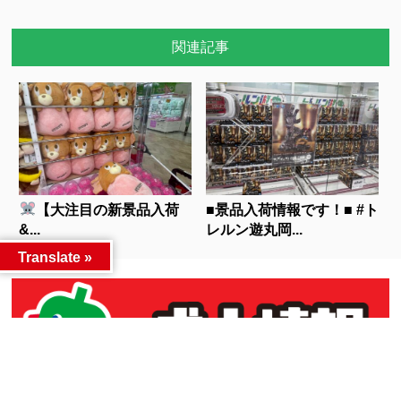
関連記事
【大注目の新景品入荷
■景品入荷情報です！■ #ト
&...
レルン遊丸岡...
Translate »