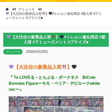
アミューズ
【大注目の新景品入荷
】
#トレルン遊丸岡店 #新入荷 #アミ
ューズメント #プライズ■
【大注目の新景品入荷
】
#トレルン遊丸岡店 #新
入荷 #アミューズメント #プライズ■
2026年5月20日
アミューズ
【大注目の新景品入荷
】
『 To LOVEる－とらぶる－ダークネス BiCute
Bunnies Figureーモモ・ベリア・デビルークwhite
ver.ー』