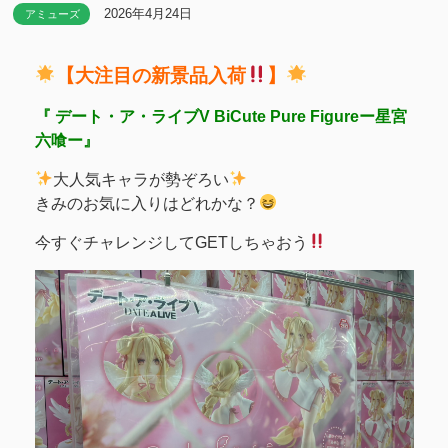
2026年4月24日
アミューズ
【大注目の新景品入荷
】
『 デート・ア・ライブV BiCute Pure Figureー星宮
六喰ー』
大人気キャラが勢ぞろい
きみのお気に入りはどれかな？
今すぐチャレンジしてGETしちゃおう