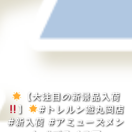
【大注目の新景品入荷
】
#トレルン遊丸岡店
#新入荷 #アミューズメン