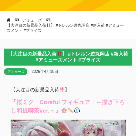
アミューズ
‪【大注目の新景品入荷
】 #トレルン遊丸岡店 #新入荷 #アミュー
ズメント #プライズ
‪【大注目の新景品入荷
】 #トレルン遊丸岡店 #新入荷
#アミューズメント #プライズ
2026年4月18日
アミューズ
‪【大注目の新景品入荷
】
『桜ミク Coreful フィギュア ～描き下ろ
し和風喫茶ver.～』