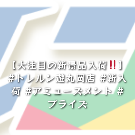
‪【大注目の新景品入荷
】
#トレルン遊丸岡店 #新入
荷 #アミューズメント #
プライズ