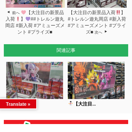
【大注目の新景品
【大注目の新景品入荷
】
前へ
入荷
】
##トレルン遊丸
#トレルン遊丸岡店 #新入荷
岡店 #新入荷 #アミューズメ
#アミューズメント #プライ
ント #プライズ■
ズ■
次へ
関連記事
【大注目...
【大注目...
Translate »