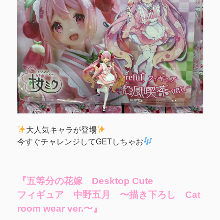
大人気キャラが登場
今すぐチャレンジしてGETしちゃお
『五等分の花嫁 Desktop Cute
フィギュア 中野五月 〜描き下ろし Cat
room wear ver.〜』