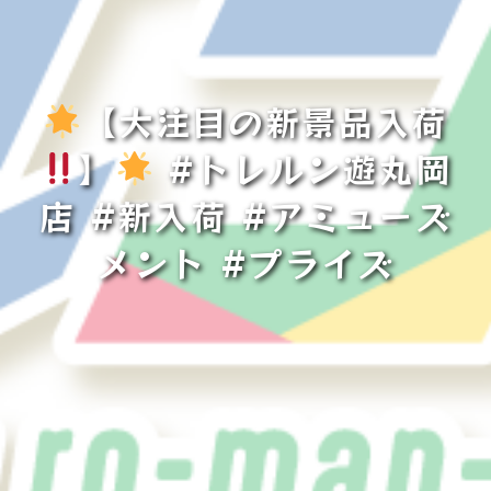
【大注目の新景品入荷
】
#トレルン遊丸岡
店 #新入荷 #アミューズ
メント #プライズ