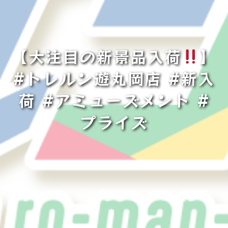
【大注目の新景品入荷
】
#トレルン遊丸岡店 #新入
荷 #アミューズメント #
プライズ