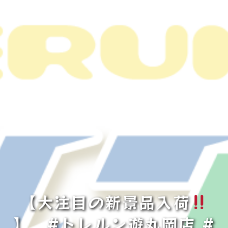
【大注目の新景品入荷
】 #トレルン遊丸岡店 #