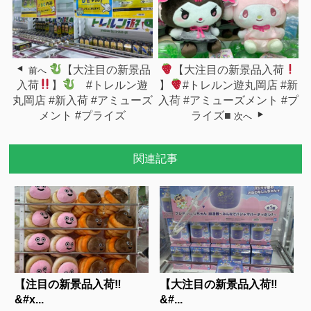
【大注目の新景品
【大注目の新景品入荷
前へ
入荷
】
#トレルン遊
】
#トレルン遊丸岡店 #新
丸岡店 #新入荷 #アミューズ
入荷 #アミューズメント #プ
メント #プライズ
ライズ■
次へ
関連記事
【注目の新景品入荷‼
【大注目の新景品入荷‼
&#x...
&#...