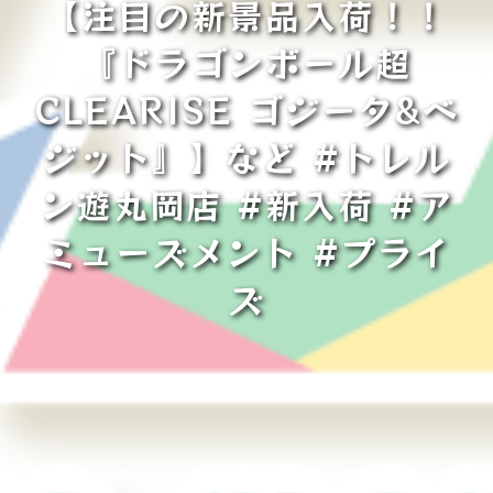
【注目の新景品入荷！！
『ドラゴンボール超
CLEARISE ゴジータ&ベ
ジット』】など #トレル
ン遊丸岡店 #新入荷 #ア
ミューズメント #プライ
ズ