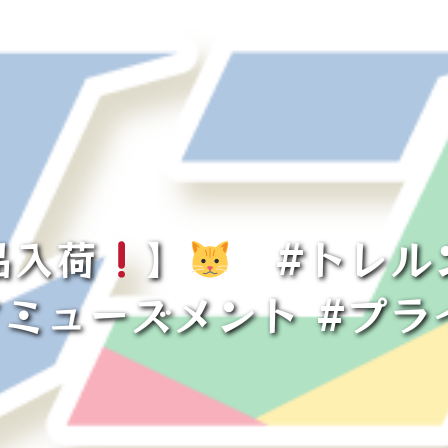
品入荷
】
#トレルン
アミューズメント #プラ