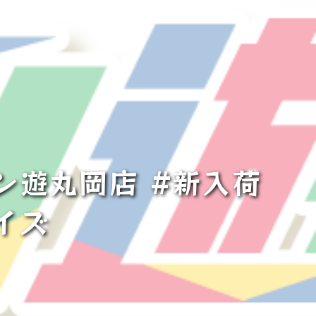
遊丸岡店 #新入荷
イズ