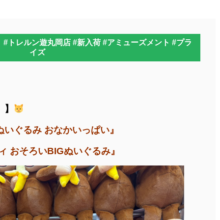
#トレルン遊丸岡店 #新入荷 #アミューズメント #プラ
イズ
】
ぬいぐるみ おなかいっぱい』
ィ おそろいBIGぬいぐるみ』