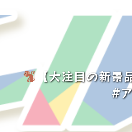
【大注目の新景
#