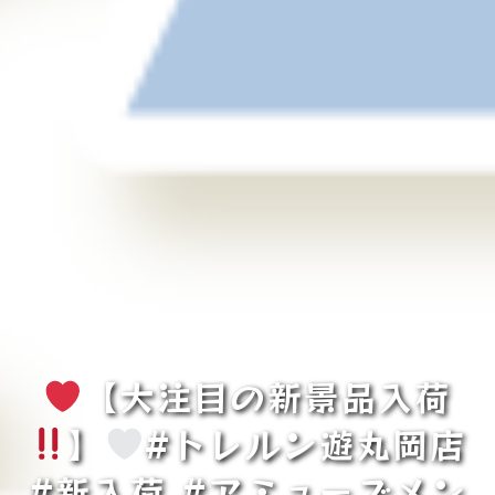
【大注目の新景品入荷
】
#トレルン遊丸岡店
#新入荷 #アミューズメン