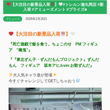
【大注目の新景品入荷
】
#トレルン遊丸岡店 #新
入荷 #アミューズメント #プライズ■
2026年2月26日
アミューズ
【大注目の新景品入荷
】
『死亡遊戯で飯を食う。ちょこのせ PM フィギュ
ア ”幽鬼”』
『『東北ずん子・ずんだもんプロジェクト』ずんだ
もん フィギュア 坂本アヒルver.お歌ずんだ』
大人気キャラ達が登場
今すぐチャレンジしてGETしちゃおう