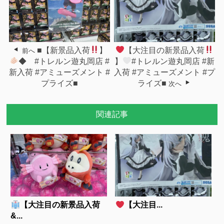
■【新景品入荷
】
【大注目の新景品入荷
前へ
◆ #トレルン遊丸岡店 #
】
#トレルン遊丸岡店 #新
新入荷 #アミューズメント #
入荷 #アミューズメント #プ
プライズ■
ライズ■
次へ
関連記事
【大注目の新景品入荷
【大注目...
&...