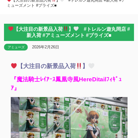
【大注目の新景品入荷
】
#トレルン遊丸岡店 #新入荷 #ア
ミューズメント #プライズ■
【大注目の新景品入荷
】
#トレルン遊丸岡店 #
新入荷 #アミューズメント #プライズ■
2026年2月26日
アミューズ
【大注目の新景品入荷
】
『魔法騎士ﾚｲｱｰｽ鳳凰寺風HereDitailﾌｨｷﾞｭ
ｱ』