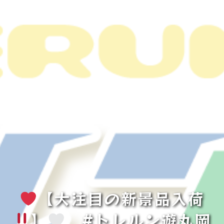
【大注目の新景品入荷
】
#トレルン遊丸岡