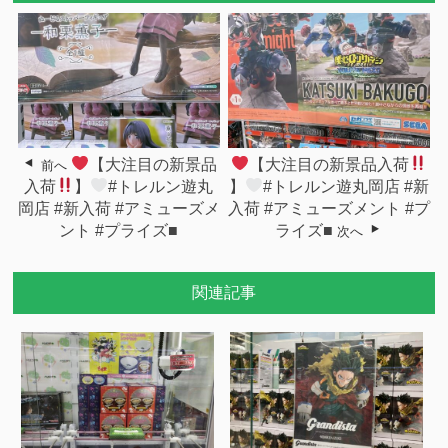
【大注目の新景品
【大注目の新景品入荷
前へ
入荷
】
#トレルン遊丸
】
#トレルン遊丸岡店 #新
岡店 #新入荷 #アミューズメ
入荷 #アミューズメント #プ
ント #プライズ■
ライズ■
次へ
関連記事