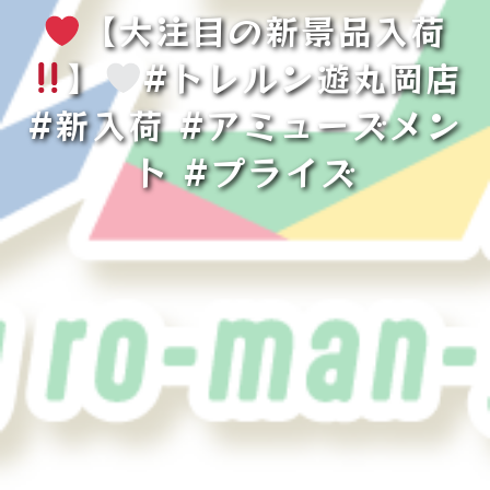
【大注目の新景品入荷
】
#トレルン遊丸岡店
#新入荷 #アミューズメン
ト #プライズ