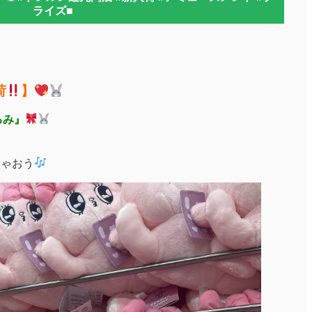
ライズ■
荷
】
るみ』
ちゃおう