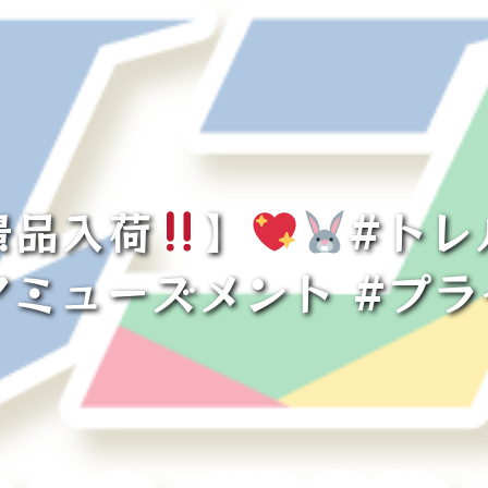
景品入荷
】
#トレ
アミューズメント #プ