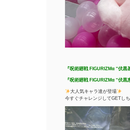
『呪術廻戦 FIGURIZMα “伏
『呪術廻戦 FIGURIZMα “伏
大人気キャラ達が登場
今すぐチャレンジしてGETし