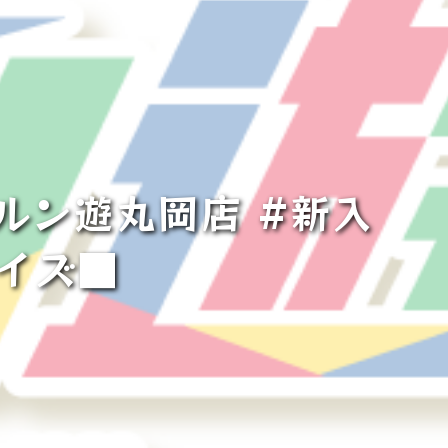
ルン遊丸岡店 #新入
ライズ■