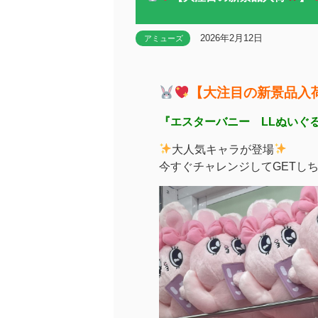
2026年2月12日
アミューズ
【大注目の新景品入
『エスターバニー LLぬいぐ
大人気キャラが登場
今すぐチャレンジしてGETし