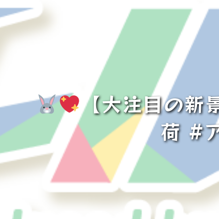
【大注目の新
荷 #