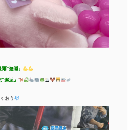
黒甚爾”邂逅』
黒恵”邂逅』
ちゃおう