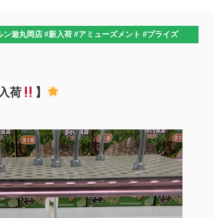
ン遊丸岡店 #新入荷 #アミューズメント #プライズ
入荷
】
』