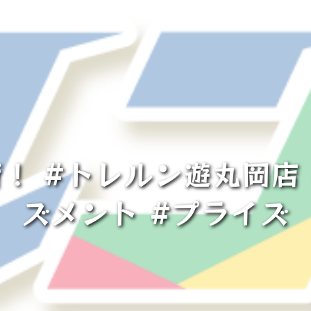
！ #トレルン遊丸岡店 
ズメント #プライズ