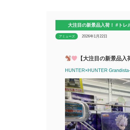
大注目の新景品入荷！ #トレル
2026年1月22日
アミューズ
【大注目の新景品入
HUNTER×HUNTER Grandist