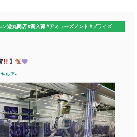
ン遊丸岡店 #新入荷 #アミューズメント #プライズ
荷
】
a-キルア-