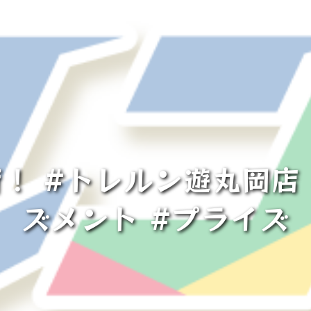
！ #トレルン遊丸岡店 
ズメント #プライズ