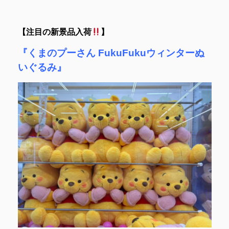
【注目の新景品入荷
】
『くまのプーさん FukuFukuウィンターぬ
いぐるみ』