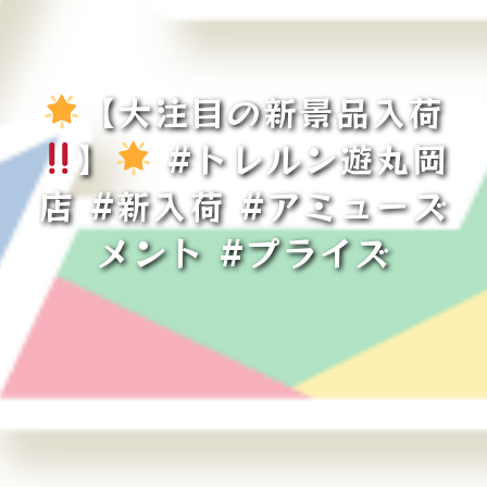
【大注目の新景品入荷
】
#トレルン遊丸岡
店 #新入荷 #アミューズ
メント #プライズ