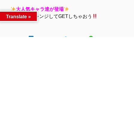
大人気キャラ達が登場
今すぐチャレンジしてGETしちゃおう
Translate »
Facebook
Twitter
LINE
同カテゴリー前後の記事
大注目の新景品入
【注目の新景品入荷
】
前へ
荷！ #トレルン遊丸岡店 #新
#トレルン遊丸岡店 #新入荷
入荷 #アミューズメント #プ
#アミューズメント #プライ