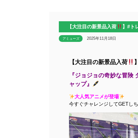
【大注目の新景品入荷
】#ト
2025年11月18日
アミューズ
【大注目の新景品入荷
『ジョジョの奇妙な冒険 
ャップ』
大人気アニメが登場
今すぐチャレンジしてGETし