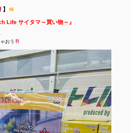
】
ch Life サイタマ～買い物～』
ちゃおう