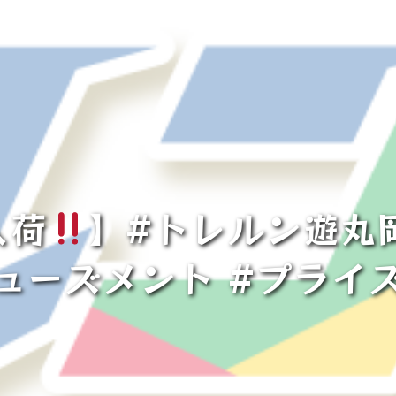
入荷
】#トレルン遊丸岡
ューズメント #プライ