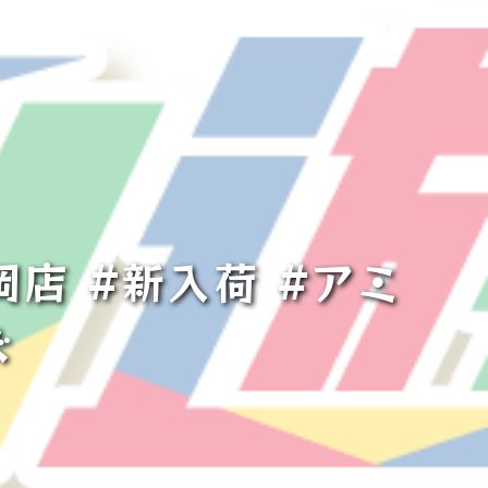
店 #新入荷 #アミ
ズ