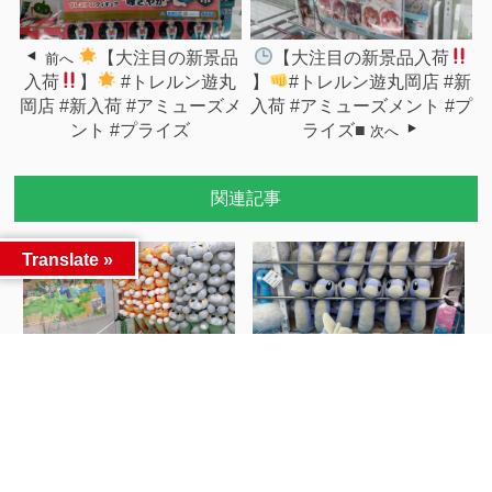
【大注目の新景品
【大注目の新景品入荷
前へ
入荷
】
#トレルン遊丸
】
#トレルン遊丸岡店 #新
岡店 #新入荷 #アミューズメ
入荷 #アミューズメント #プ
ント #プライズ
ライズ■
次へ
関連記事
Translate »
【大注目の新景品入荷
【大注目の新景品入荷
&...
&...