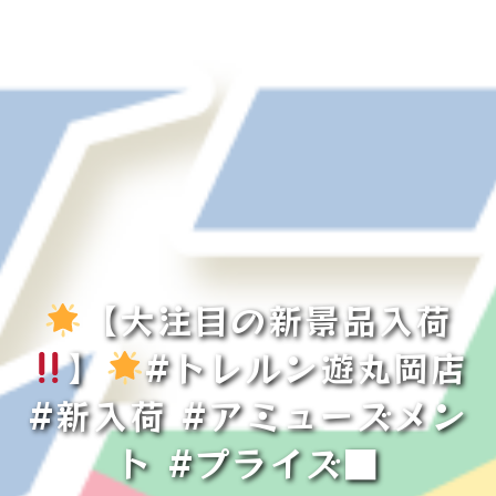
【大注目の新景品入荷
】
#トレルン遊丸岡店
#新入荷 #アミューズメン
ト #プライズ■