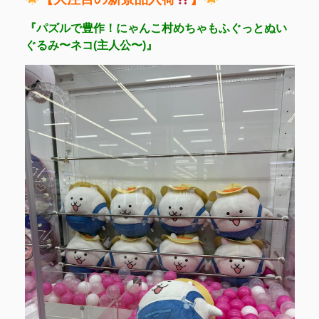
『パズルで豊作！にゃんこ村めちゃもふぐっとぬい
ぐるみ〜ネコ(主人公〜)』