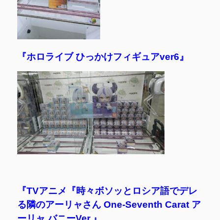
『ホロライブ ひっかけフィギュアver6』
『TVアニメ『時々ボソッとロシア語でデレ
る隣のアーリャさん One-Seventh Carat ア
ーリャ バニーVer.』