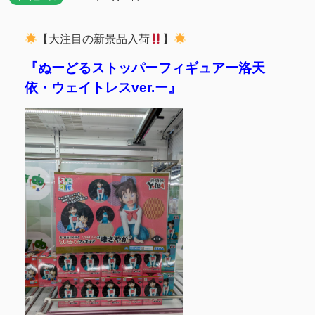
【大注目の新景品入荷
】
『ぬーどるストッパーフィギュアー洛天
依・ウェイトレスver.ー』