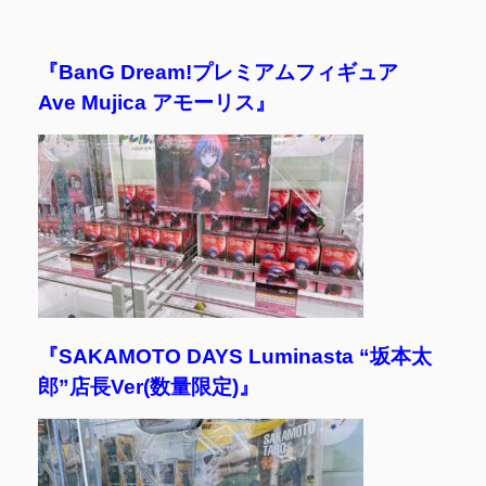
『BanG Dream!プレミアムフィギュア
Ave Mujica アモーリス』
『SAKAMOTO DAYS Luminasta “坂本太
郎”店長Ver(数量限定)』