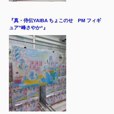
『真・侍伝YAIBA ちょこのせ PM フィギ
ュア”峰さやか“』