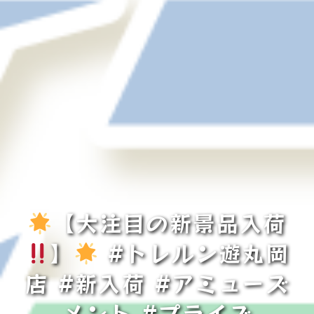
【大注目の新景品入荷
】
#トレルン遊丸岡
店 #新入荷 #アミューズ
メント #プライズ