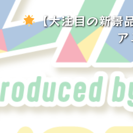
【大注目の新景
ア