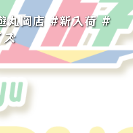
遊丸岡店 #新入荷 #
イズ