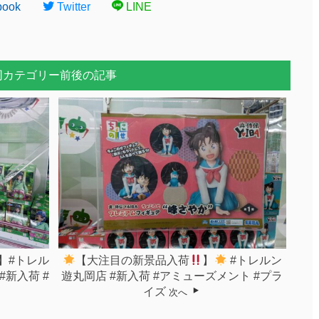
book
Twitter
LINE
同カテゴリー前後の記事
】#トレル
【大注目の新景品入荷
】
#トレルン
新入荷 #
遊丸岡店 #新入荷 #アミューズメント #プラ
イズ
次へ