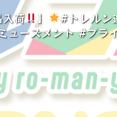
品入荷
】
#トレルン
ミューズメント #プラ