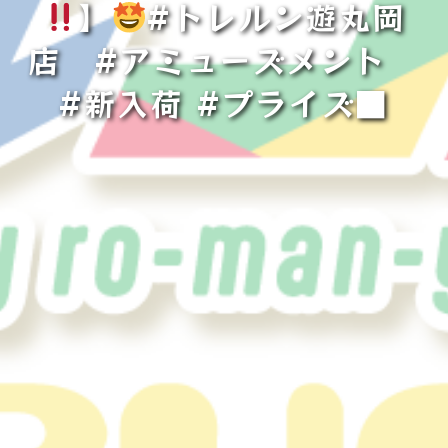
】
#トレルン遊丸岡
店 #アミューズメント
#新入荷 #プライズ■