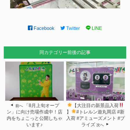
Facebook
Twitter
LINE
同カテゴリー前後の記事
「8月上旬オープ
【大注目の新景品入荷
前へ
ン」に向け売場作成中！店
】
#トレルン遊丸岡店 #新
内をちょこっと公開しちゃ
入荷 #アミューズメント #プ
います♪
ライズ
次へ